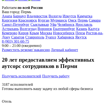
Работаем
по всей России
Ваш город:
Пермь
Анапа
Барнаул
Владивосток
Вологда
Иркутск
Камчатка
Киргизия
Красноярск
Курган
Мурманск
Омск
Пермь
Самара
Санкт-Петербург
Сыктывкар
Уфа
Челябинск
Ярославль
Астрахань
Волгоград
Воронеж
Екатеринбург
Казань
Калуга
Кемерово
Киров
Крым
Москва
Новосибирск
Пенза
Ростов-на-
Дону
Саратов
Ставрополь
Туапсе
Хабаровск
Якутск
8 (903) 301-60-75
9:00 – 21:00 (ежедневно)
Разместить резюме/ вакансию
Личный кабинет
20 лет
предоставляем эффективных
аутсорс сотрудников в
Перми
Получить исполнителей
Получить работу
3187
исполнителей
Готовы выполнить вашу задачу из любой сферы бизнеса
Отель