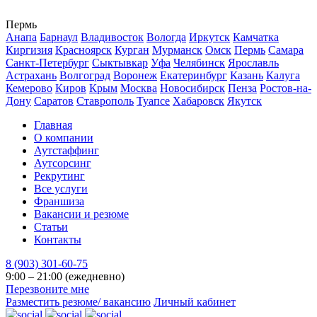
Пермь
Анапа
Барнаул
Владивосток
Вологда
Иркутск
Камчатка
Киргизия
Красноярск
Курган
Мурманск
Омск
Пермь
Самара
Санкт-Петербург
Сыктывкар
Уфа
Челябинск
Ярославль
Астрахань
Волгоград
Воронеж
Екатеринбург
Казань
Калуга
Кемерово
Киров
Крым
Москва
Новосибирск
Пенза
Ростов-на-
Дону
Саратов
Ставрополь
Туапсе
Хабаровск
Якутск
Главная
О компании
Аутстаффинг
Аутсорсинг
Рекрутинг
Все услуги
Франшиза
Вакансии и резюме
Статьи
Контакты
8 (903) 301-60-75
9:00 – 21:00 (ежедневно)
Перезвоните мне
Разместить резюме/ вакансию
Личный кабинет